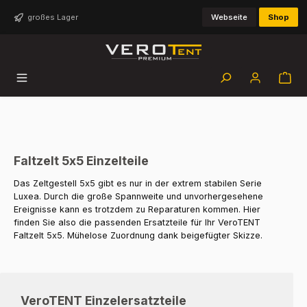
Zum Hauptinhalt springen
großes Lager
Webseite
Shop
Faltzelt 5x5 Einzelteile
Das Zeltgestell 5x5 gibt es nur in der extrem stabilen Serie
Luxea. Durch die große Spannweite und unvorhergesehene
Ereignisse kann es trotzdem zu Reparaturen kommen. Hier
finden Sie also die passenden Ersatzteile für Ihr VeroTENT
Faltzelt 5x5. Mühelose Zuordnung dank beigefügter Skizze.
VeroTENT Einzelersatzteile