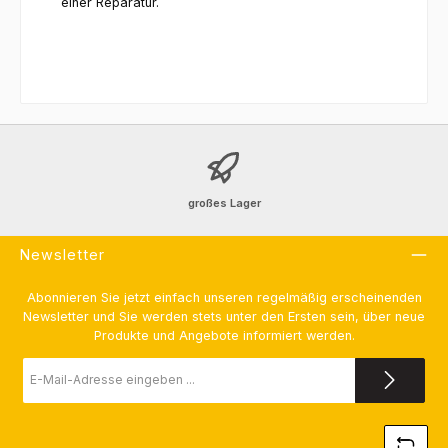
einer Reparatur.
großes Lager
Newsletter
Abonnieren Sie jetzt einfach unseren regelmäßig erscheinenden
Newsletter und Sie werden stets unter den Ersten sein, über neue
Produkte und Angebote informiert werden.
E-
Mail-
Adresse
*