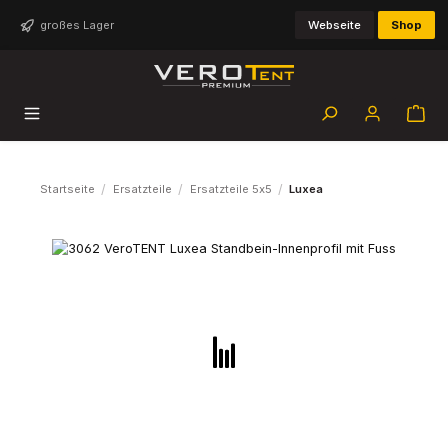
Zum Hauptinhalt springen
großes Lager
Webseite
Shop
/
/
/
Startseite
Ersatzteile
Ersatzteile 5x5
Luxea
Bildergalerie überspringen