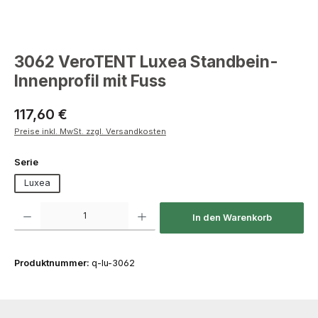
3062 VeroTENT Luxea Standbein-
Innenprofil mit Fuss
Regulärer Preis:
117,60 €
Preise inkl. MwSt. zzgl. Versandkosten
auswählen
Serie
Luxea
Produkt Anzahl: Gib den gewünschten Wert ein oder benutze die Schaltfläch
In den Warenkorb
Produktnummer:
q-lu-3062