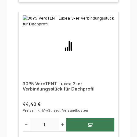
3095 VeroTENT Luxea 3-er
Verbindungsstück für Dachprofil
Regulärer Preis:
44,40 €
Preise inkl. MwSt. zzgl. Versandkosten
Produkt Anzahl: Gib den gewünschten Wert ein oder benutze die Sc