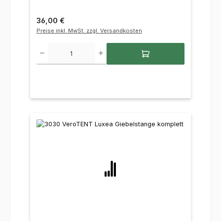
Regulärer Preis:
36,00 €
Preise inkl. MwSt. zzgl. Versandkosten
Produkt Anzahl: Gib den gewünschten Wert ein oder benutze die Sc