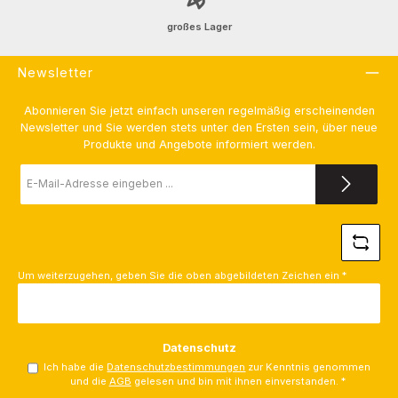
großes Lager
Newsletter
Abonnieren Sie jetzt einfach unseren regelmäßig erscheinenden
Newsletter und Sie werden stets unter den Ersten sein, über neue
Produkte und Angebote informiert werden.
E-
Mail-
Adresse
*
Um weiterzugehen, geben Sie die oben abgebildeten Zeichen ein
*
Datenschutz
Ich habe die
Datenschutzbestimmungen
zur Kenntnis genommen
und die
AGB
gelesen und bin mit ihnen einverstanden.
*