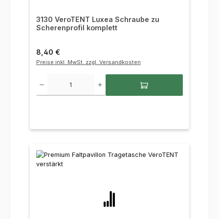
3130 VeroTENT Luxea Schraube zu
Scherenprofil komplett
Regulärer Preis:
8,40 €
Preise inkl. MwSt. zzgl. Versandkosten
Produkt Anzahl: Gib den gewünschten Wert ein oder benutze die Sc