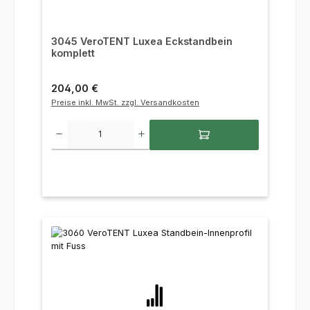
3045 VeroTENT Luxea Eckstandbein
komplett
Regulärer Preis:
204,00 €
Preise inkl. MwSt. zzgl. Versandkosten
Produkt Anzahl: Gib den gewünschten Wert ein oder benutze die Sc