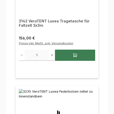
3142 VeroTENT Luxea Tragetasche für
Faltzelt 3x3m
Regulärer Preis:
156,00 €
Preise inkl. MwSt. zzgl. Versandkosten
Produkt Anzahl: Gib den gewünschten Wert ein oder benutze die Sc