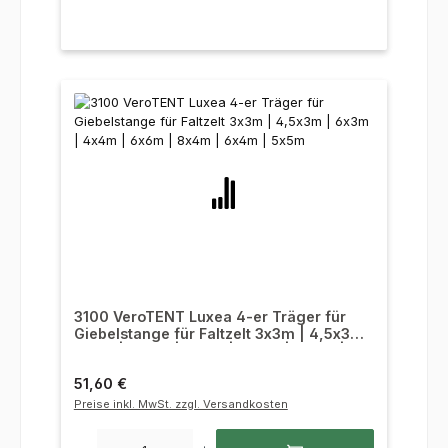
3100 VeroTENT Luxea 4-er Träger für
Giebelstange für Faltzelt 3x3m | 4,5x3m |
6x3m | 4x4m | 6x6m | 8x4m | 6x4m |
5x5m
Regulärer Preis:
51,60 €
Preise inkl. MwSt. zzgl. Versandkosten
Produkt Anzahl: Gib den gewünschten Wert ein oder benutze die Sc