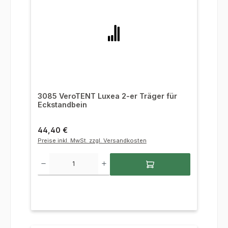
3085 VeroTENT Luxea 2-er Träger für
Eckstandbein
Regulärer Preis:
44,40 €
Preise inkl. MwSt. zzgl. Versandkosten
Produkt Anzahl: Gib den gewünschten Wert ein oder benutze die Sc