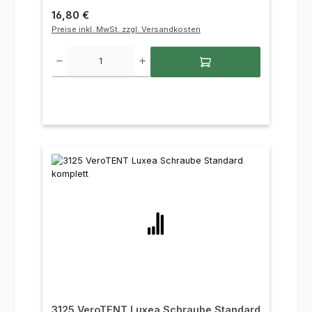
Regulärer Preis:
16,80 €
Preise inkl. MwSt. zzgl. Versandkosten
Produkt Anzahl: Gib den gewünschten Wert ein oder benutze die Sc
3125 VeroTENT Luxea Schraube Standard