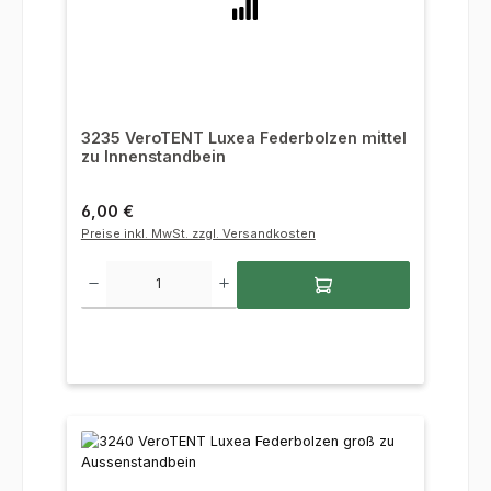
3235 VeroTENT Luxea Federbolzen mittel
zu Innenstandbein
Regulärer Preis:
6,00 €
Preise inkl. MwSt. zzgl. Versandkosten
Produkt Anzahl: Gib den gewünschten Wert ein oder benutze die Sc