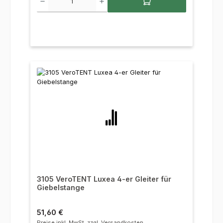
3105 VeroTENT Luxea 4-er Gleiter für
Giebelstange
Regulärer Preis:
51,60 €
Preise inkl. MwSt. zzgl. Versandkosten