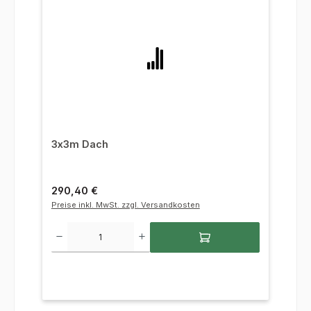
3x3m Dach
Regulärer Preis:
290,40 €
Preise inkl. MwSt. zzgl. Versandkosten
Produkt Anzahl: Gib den gewünschten Wert ein oder benutze die Sc