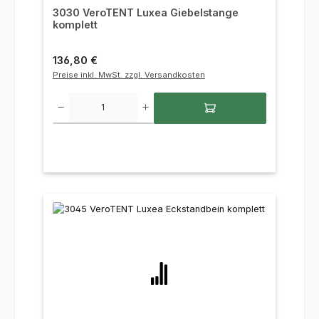
3030 VeroTENT Luxea Giebelstange
komplett
Regulärer Preis:
136,80 €
Preise inkl. MwSt. zzgl. Versandkosten
Produkt Anzahl: Gib den gewünschten Wert ein oder benutze die Sc