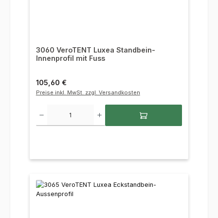
3060 VeroTENT Luxea Standbein-
Innenprofil mit Fuss
Regulärer Preis:
105,60 €
Preise inkl. MwSt. zzgl. Versandkosten
Produkt Anzahl: Gib den gewünschten Wert ein oder benutze die Sc