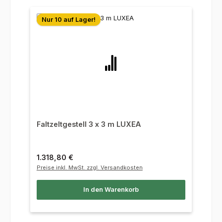
Nur 10 auf Lager!
Faltzeltgestell 3 x 3 m LUXEA
Regulärer Preis:
1.318,80 €
Preise inkl. MwSt. zzgl. Versandkosten
In den Warenkorb