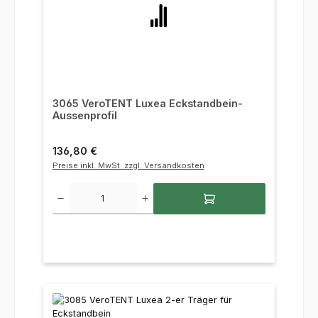
3065 VeroTENT Luxea Eckstandbein-
Aussenprofil
Regulärer Preis:
136,80 €
Preise inkl. MwSt. zzgl. Versandkosten
Produkt Anzahl: Gib den gewünschten Wert ein oder benutze die Sc