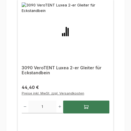
3090 VeroTENT Luxea 2-er Gleiter für
Eckstandbein
Regulärer Preis:
44,40 €
Preise inkl. MwSt. zzgl. Versandkosten
Produkt Anzahl: Gib den gewünschten Wert ein oder benutze die Sc