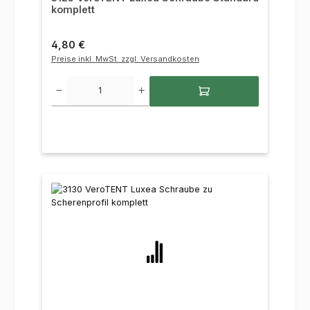
komplett
Regulärer Preis:
4,80 €
Preise inkl. MwSt. zzgl. Versandkosten
Produkt Anzahl: Gib den gewünschten Wert ein oder benutze die Sc