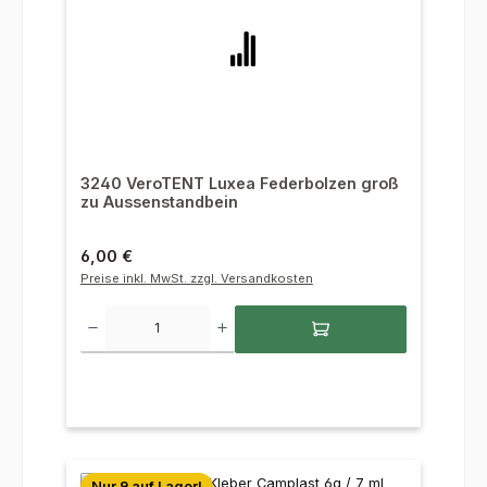
3240 VeroTENT Luxea Federbolzen groß
zu Aussenstandbein
Regulärer Preis:
6,00 €
Preise inkl. MwSt. zzgl. Versandkosten
Produkt Anzahl: Gib den gewünschten Wert ein oder benutze die Sc
Nur 9 auf Lager!