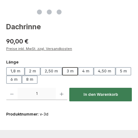
Dachrinne
Regulärer Preis:
90,00 €
Preise inkl. MwSt. zzgl. Versandkosten
auswählen
Länge
1,8 m
2 m
2,50 m
3 m
4 m
4,50 m
5 m
6 m
8 m
Produkt Anzahl: Gib den gewünschten Wert ein oder benutze die Schaltfläch
In den Warenkorb
Produktnummer:
v-3d