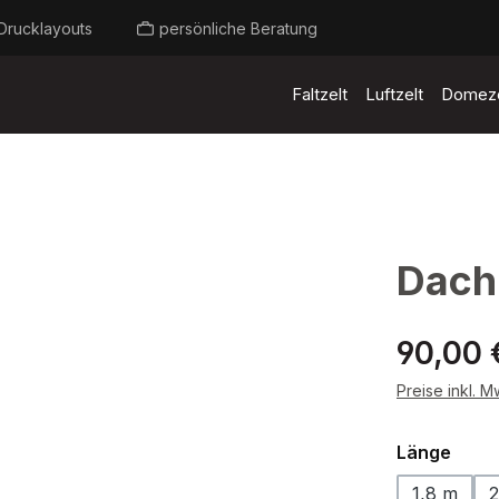
Drucklayouts
persönliche Beratung
Faltzelt
Luftzelt
Domeze
Dach
Regulärer Pr
90,00 
Preise inkl. 
ausw
Länge
1,8 m