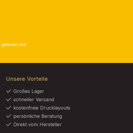
B
gelesen und
Unsere Vorteile
Großes Lager
schneller Versand
kostenfreie Drucklayouts
persönliche Beratung
Direkt vom Hersteller