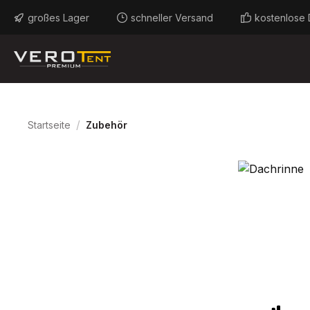
m Hauptinhalt springen
Zur Suche springen
Zur Hauptnavigation springen
großes Lager
schneller Versand
kostenlose 
/
Startseite
Zubehör
Bildergalerie überspringen