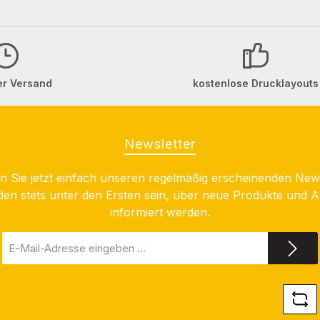
er Versand
kostenlose Drucklayouts
Newsletter
 Sie jetzt einfach unseren regelmäßig erscheinenden New
den stets unter den Ersten sein, über neue Produkte und 
informiert werden.
E-
Mail-
Adresse
*