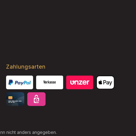
Zahlungsarten
Mastercard
VISA
Benutzerdefiniertes Bild 3
Apple Pay
Card
eps
n nicht anders angegeben.