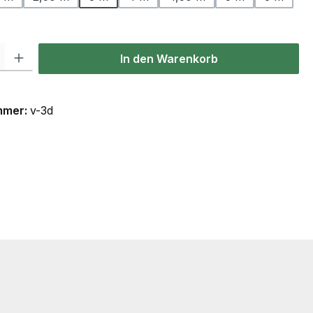
l: Gib den gewünschten Wert ein oder benutze die Schaltflächen u
In den Warenkorb
mmer:
v-3d